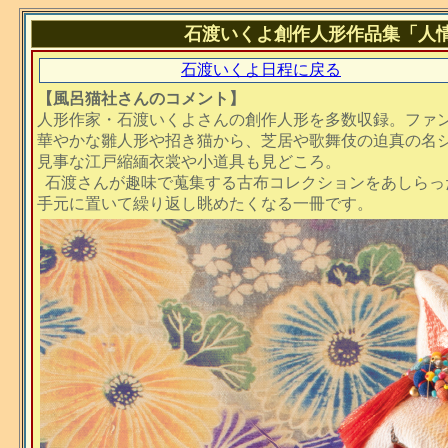
石渡いくよ創作人形作品集「人情 
石渡いくよ日程に戻る
【風呂猫社さんのコメント】
人形作家・石渡いくよさんの創作人形を多数収録。ファ
華やかな雛人形や招き猫から、芝居や歌舞伎の迫真の名
見事な江戸縮緬衣裳や小道具も見どころ。
石渡さんが趣味で蒐集する古布コレクションをあしらっ
手元に置いて繰り返し眺めたくなる一冊です。