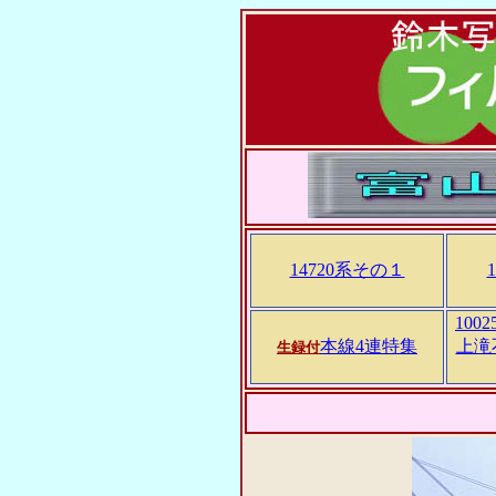
14720系その１
100
本線4連特集
上滝
生録付