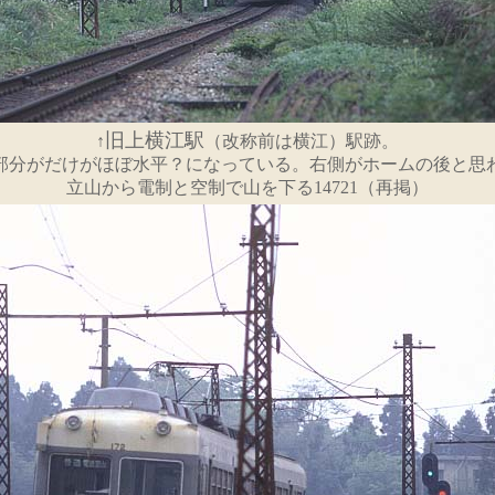
旧上横江駅
↑
（改称前は横江）駅跡。
分がだけがほぼ水平？になっている。右側がホームの後と思
立山から電制と空制で山を下る14721（再掲）