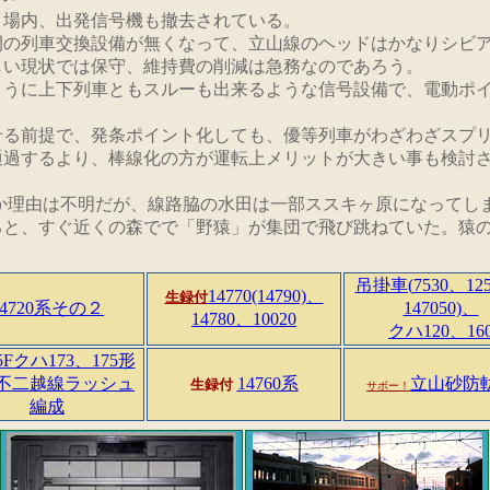
、場内、出発信号機も撤去されている。
間の列車交換設備が無くなって、立山線のヘッドはかなりシビ
しい現状では保守、維持費の削減は急務なのであろう。
ように上下列車ともスルーも出来るような信号設備で、電動ポ
せる前提で、発条ポイント化しても、優等列車がわざわざスプ
通過するより、棒線化の方が運転上メリットが大きい事も検討
か理由は不明だが、線路脇の水田は一部ススキヶ原になってし
ると、すぐ近くの森でで「野猿」が集団で飛び跳ねていた。猿
吊掛車(
7530、12
14770(14790)、
生録付
14720系その２
147050)、
14780、10020
クハ120、16
25Fクハ173、175形
不二越線ラッシュ
14760系
立山砂防
生録付
サボー！
編成