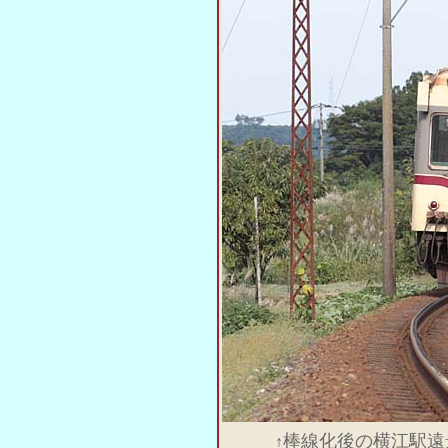
棒線化後の横江駅遠
↑