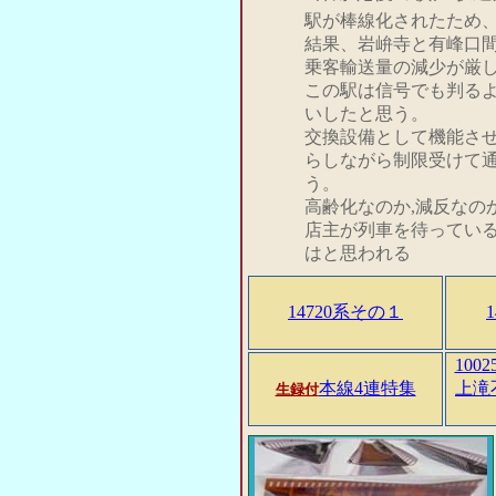
駅が棒線化されたため
結果、岩峅寺と有峰口
乗客輸送量の減少が厳
この駅は信号でも判る
いしたと思う。
交換設備として機能さ
らしながら制限受けて
う。
高齢化なのか,減反なの
店主が列車を待ってい
はと思われる
14720系その１
100
本線4連特集
上滝
生録付