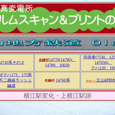
吊掛車(
7530、12
14770(14790)、
生録付
14720系その２
147050)、
14780、10020
クハ120、16
25Fクハ173、175形
不二越線ラッシュ
14760系
立山砂防
生録付
サボー！
編成
横江駅変化・上横江駅跡