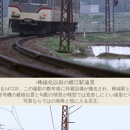
棒線化以前の横江駅遠景
↑
14722F。この撮影の数年後に待避設備が撤去され、棒線駅
号機の建植位置と勾配の情景が模型では造形しにくい線形だ
写真ならではの画角と悦に入る店主。