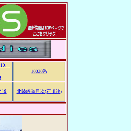
510、
10030系
0
軌道
北陸鉄道目次(石川線)