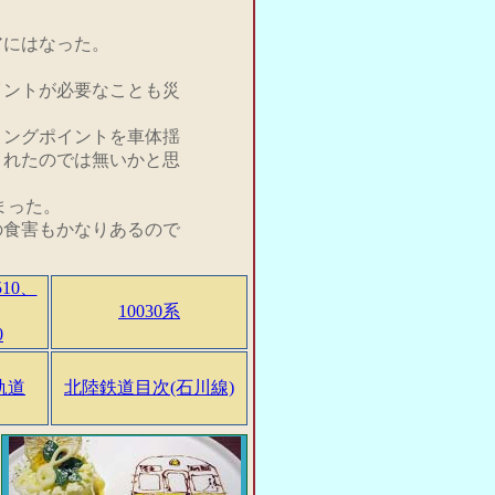
アにはなった。
イントが必要なことも災
リングポイントを車体揺
されたのでは無いかと思
まった。
の食害もかなりあるので
510、
10030系
0
軌道
北陸鉄道目次(石川線)