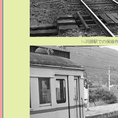
↑↓川跡駅での保線