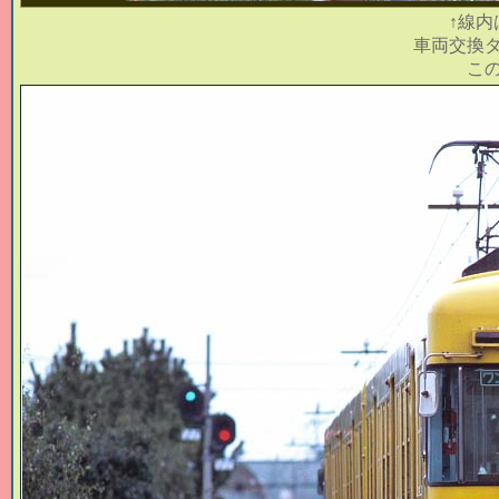
↑線内
車両交換
こ