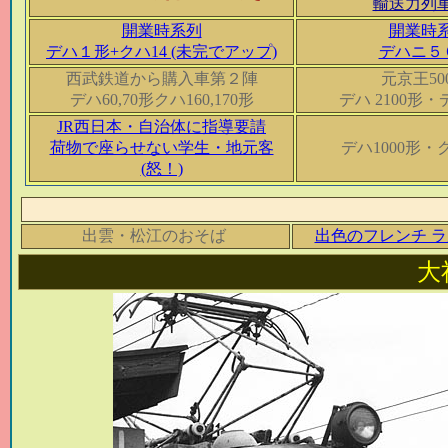
輸送力列
開業時系列
開業時
デハ１形+クハ14 (未完でアップ)
デハニ５
西武鉄道から購入車第２陣
元京王50
デハ60,70形クハ160,170形
デハ 2100形・
JR西日本・自治体に指導要請
荷物で座らせない学生・地元客
デハ1000形・ク
(怒！)
出雲・松江のおそば
出色のフレンチ 
大