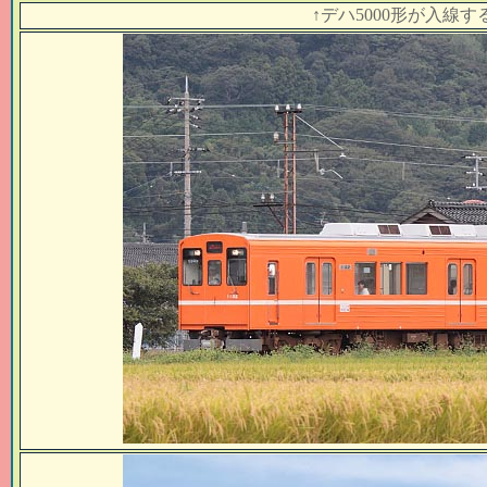
↑デハ5000形が入