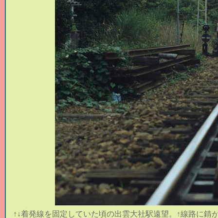
↑↓着発線を固定していた頃の出雲大社駅遠望。↑線路に錆が。