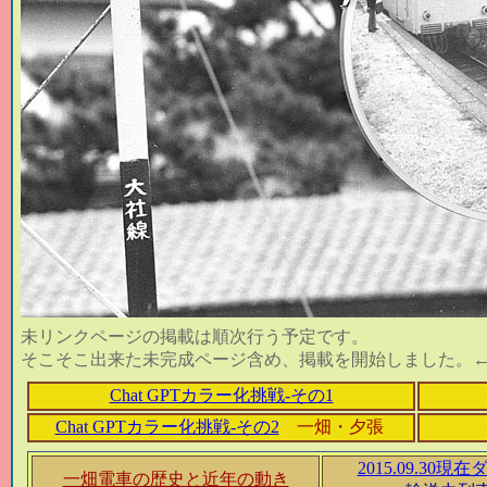
未リンクページの掲載は順次行う予定です。
そこそこ出来た未完成ページ含め、掲載を開始しました。←
Chat GPTカラー化挑戦-その1
Chat GPTカラー化挑戦-その2
一畑・夕張
2015.09.30
一畑電車の歴史と近年の動き