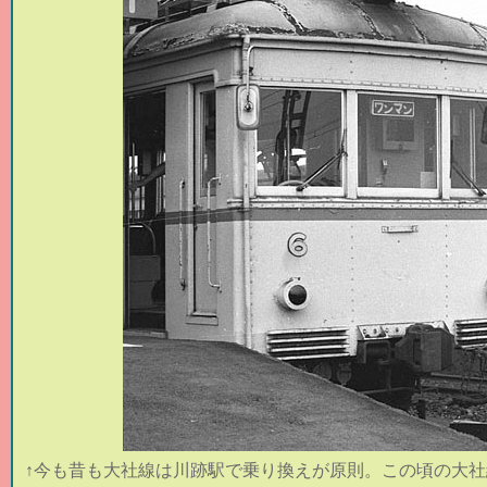
↑今も昔も大社線は川跡駅で乗り換えが原則。この頃の大