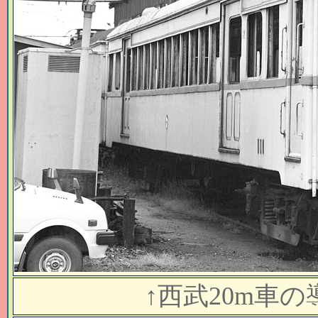
↑
西武20m車の