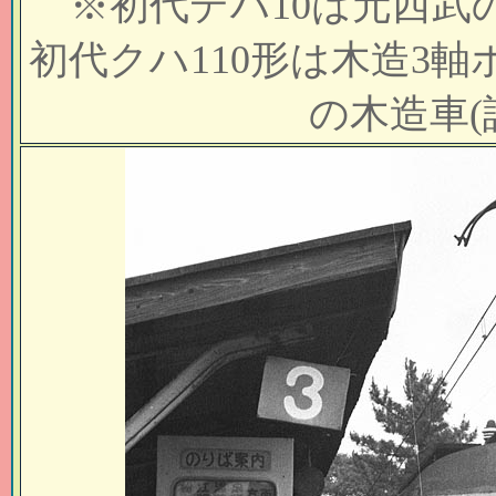
※初代デハ10は元西武の
初代クハ110形は木造3
の木造車(