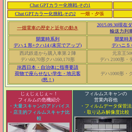
Chat GPTカラー化挑戦-その1
Chat GPTカラー化挑戦-その2
一畑・夕張
2015.09.30
一畑電車の歴史と近年の動き
輸送力列
開業時系列
開業時
デハ１形+クハ14 (未完でアップ)
デハニ５
西武鉄道から購入車第２陣
元京王50
デハ60,70形クハ160,170形
デハ 2100形・
JR西日本・自治体に指導要請
荷物で座らせない学生・地元客
デハ1000形・ク
(怒！)
じぇじぇじぇ～！
フィルムスキャンの
フィルムの危機紹介
営業内容他
・大量スキャンのアドバイス
・フィルムデータ保管法
・店主的フィルムスキャナ比
・取り込み解像度比較
較