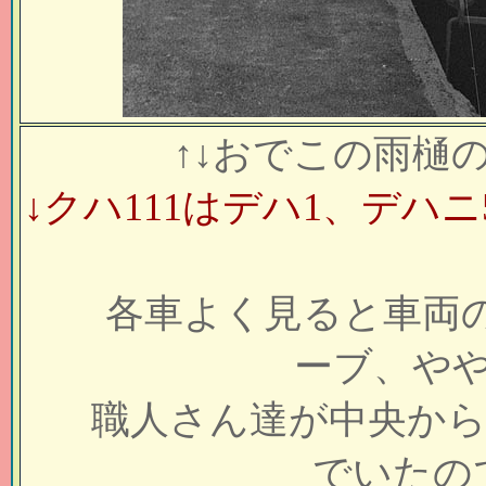
↑↓
おでこの雨樋
↓
クハ111はデハ1、デハ
各車よく見ると車両の1
ーブ、や
職人さん達が中央からま
でいたの