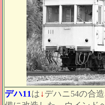
デハ11
↓
は
デハニ54の合