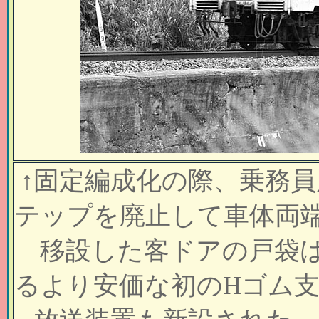
↑
固定編成化の際、乗務員
テップを廃止して車体両
移設した客ドアの戸袋は
るより安価な初のHゴム