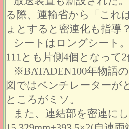
放送装置も新設された。
る際、運輸省から「これ
ょとすると密連化も指導
シートはロングシート。 
111とも片側4個となって
※BATADEN100年物語
図ではベンチレーターが
ところがミソ。
また、連結部を密連にし
15,329mm+393.5×2(自連