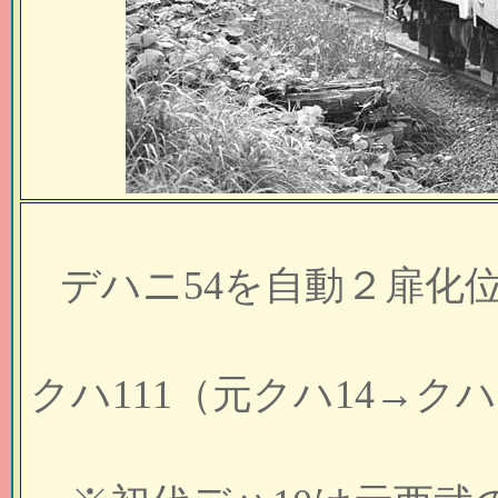
デハニ54を自動２扉化位
クハ111（元クハ14→ク