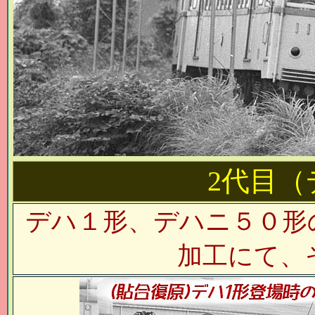
2代目（
デハ１形、デハニ５０形
加工にて、