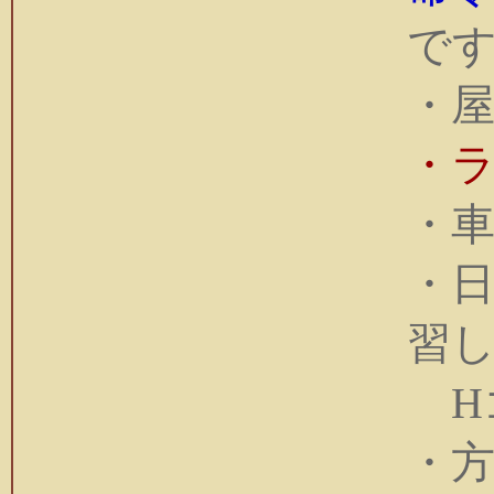
で
・
・
・車
・
習
H
・