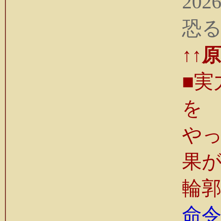
2026
恐
↑↑
■
を
や
果
輪
命