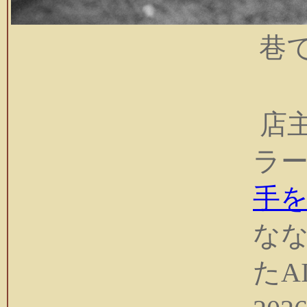
巷で
店主
ラ
手
な
たA