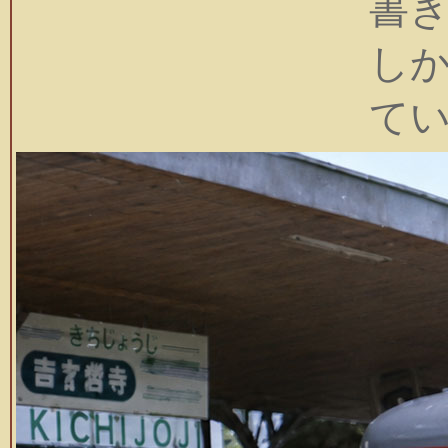
書
し
て