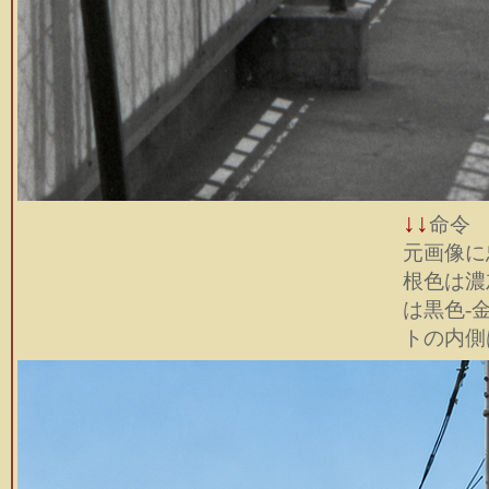
↓↓
命令
元画像に
根色は濃
は黒色-
トの内側