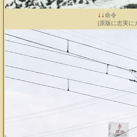
↓↓
命令
[原版に忠実に