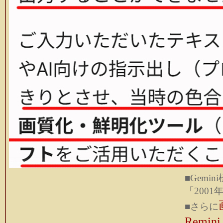
■Gem
「200
■さらに
Remi