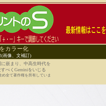
写真をカラー化
r1.02(画像、文補訂)
沼に嵌まり、中高生時代を
較すべくGeminiをいじる
も含め全て著作権を所有していま