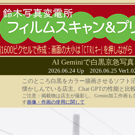
AI Geminiで白黒京急
2026.06.24 Up 2026.06.25 Ve
このところ白黒をカラー描画させるソフト
懐かしんでいる店主
Chat GPTの性能と比
。
ご注意：掲載物は店主が撮影し、Gemini加工作画
す
画像・作画の使用に関して