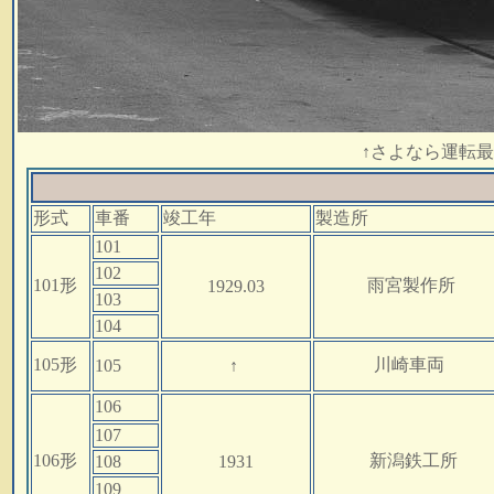
↑さよなら運転
形式
車番
竣工年
製造所
101
102
101形
雨宮製作所
1929.03
103
104
105形
川崎車両
105
↑
106
107
106形
新潟鉄工所
108
1931
109