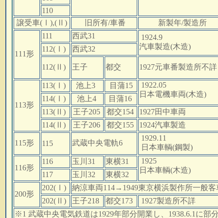
110
譲受車(Ⅰ),(Ⅱ)
旧所有/車番
新製年/製造所
111
西武31
1924.9
汽車製造(木造)
112(Ⅰ)
西武32
111形
112(Ⅱ)
王子
都交
1927元車番製造所不
1922.05
113(Ⅰ)
池上3
目蒲15
日本電機車両(木造)
114(Ⅰ)
池上4
目蒲16
113形
113(Ⅱ)
王子205
都交154
1927田中車両
114(Ⅱ)
王子206
都交155
1924汽車製造
1929.11
115形
武蔵中央電軌6
115
日本車輌(鋼製)
1925
116
玉川31
東横31
116形
日本車輌(木造)
117
玉川32
東横32
202(Ⅰ)
納涼車両114→1949東京横浜製作所一般客車
200形
202(Ⅱ)
王子218
都交173
1927製造所不詳
※1 武蔵中央電気鉄道は1929年部分開業し、1938.6.