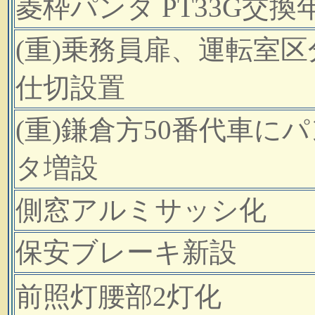
菱枠パンタ PT33G交換
(重)乗務員扉、運転室区
仕切設置
(重)鎌倉方50番代車に
タ増設
側窓アルミサッシ化
保安ブレーキ新設
前照灯腰部2灯化