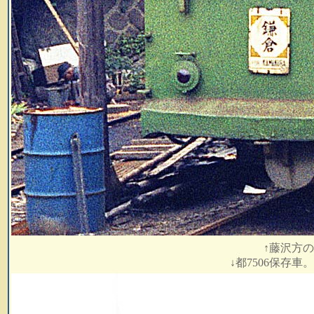
↑藤沢方
↓都7506保存