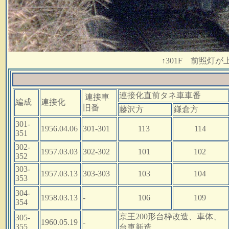
↑301F 前照灯
連接化直前タネ車車番
連接車
編成
連接化
旧番
藤沢方
鎌倉方
301-
1956.04.06
301-301
113
114
351
302-
1957.03.03
302-302
101
102
352
303-
1957.03.13
303-303
103
104
353
304-
1958.03.13
-
106
109
354
京王200形台枠改造、車体、
305-
1960.05.19
-
355
台車新造