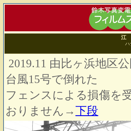
江
ハ
2019.11 由比ヶ浜地
台風15号で倒れた
フェンスによる損傷を
おりません→
下段