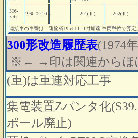
306-
1968.09.10
-
201(Ⅱ)
202(Ⅱ)
356
連接車の車番は「運輸省1959.11.11付通達:車両単位
300形改造履歴表
(1974
※← →印は関連からほ
(重)は重連対応工事
集電装置Zパンタ化(S39.
ポール廃止)