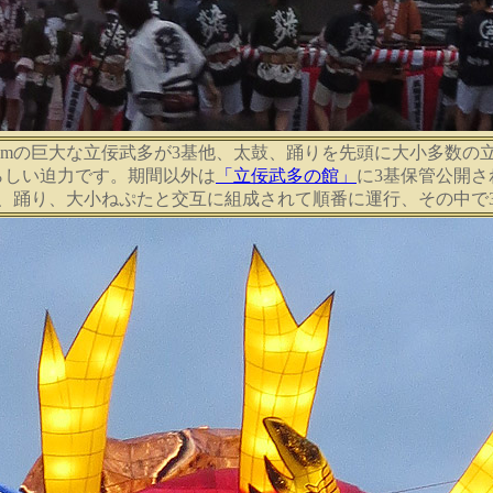
3mの巨大な立佞武多が3基他、太鼓、踊りを先頭に大小多数の
らしい迫力です。期間以外は
「立佞武多の館」
に3基保管公開さ
、踊り、大小ねぷたと交互に組成されて順番に運行、その中で