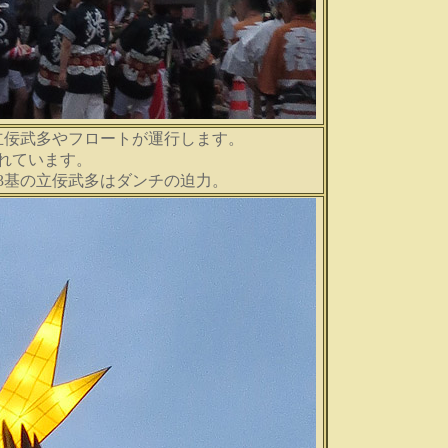
立佞武多やフロートが運行します。
れています。
3基の立佞武多はダンチの迫力。