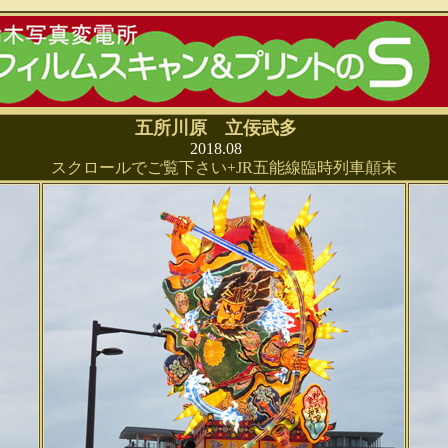
五所川原 立佞武多
2018.08
スクロールでご覧下さい+JR五能線臨時列車顛末