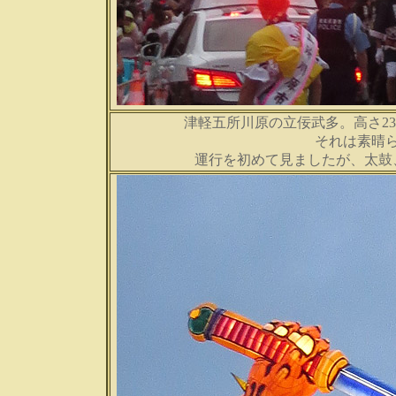
津軽五所川原の立佞武多。高さ2
それは素晴
運行を初めて見ましたが、太鼓