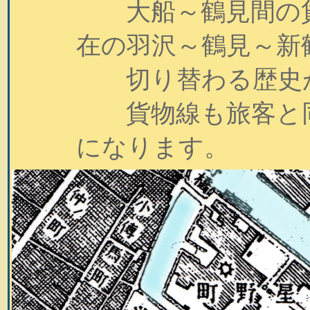
大船～鶴見間の貨
在の羽沢～鶴見～新
切り替わる歴史が
貨物線も旅客と同
になります。