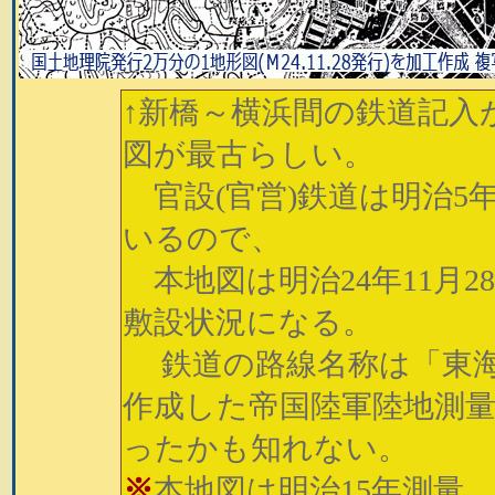
↑新橋～横浜間の鉄道記入
図が最古らしい。
官設(官営)鉄道は明治5年9
いるので、
本地図は明治24年11月2
敷設状況になる。
鉄道の路線名称は「東海
作成した帝国陸軍陸地測
ったかも知れない。
※
本地図は明治15年測量、同