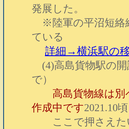
発展した。
※陸軍の平沼短絡
ている
詳細→横浜駅の
(4)高島貨物駅の
で）
高島貨物線は別ペー
作成中です
2021.
ここで押さえたい