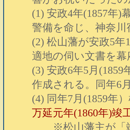
(1) 安政4年(18
警備を命じ、神奈川
(2) 松山藩が安政5
適地の伺い文書を幕
(3) 安政6年5月(1
作成される。同年6
(4) 同年7月(18
万延元年(1860年)竣
※松山藩主が「竣