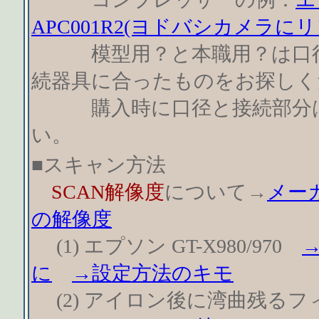
APC001R2(ヨドバシカメラにリ
模型用？と本職用？は口径
続器具に合ったものをお探しく
購入時に口径と接続部分は
い。
■スキャン方法
SCAN解像度
について→
メー
の解像度
(1) エプソン GT-X980/970
に
→設定方法のキモ
(2) アイロン後に湾曲残る