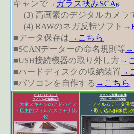
キャンで→
ガラス挟みSCA
N
(3) 高画素のデジタルカメラで
(4) RAWのネガ反転ソフト→
■データ保存は
→こちら
■SCANデーターの命名規則等
→
■USB接続機器の取り外し方
→
■ハードディスクの収納装置
→
■パソコンを自作する
→こちら
じぇじぇじぇ～！
スキャン営業内容他
フィルムの危機紹介
ブローニーSCAN等
・大
量スキャンのアドバイス
・フィルムデータ保
・店主的フィルムスキャナ比
・取り込み解像度比
較