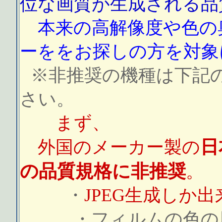
位な画質が生成される品
本来の高解像度や色の
ーををお探しの方を対象
※非推奨の機種は下記
さい。
まず、
日
外国のメーカー製の
の品質規格に非推奨
。
・
JPEG生成しか
・フィルムの色の厚