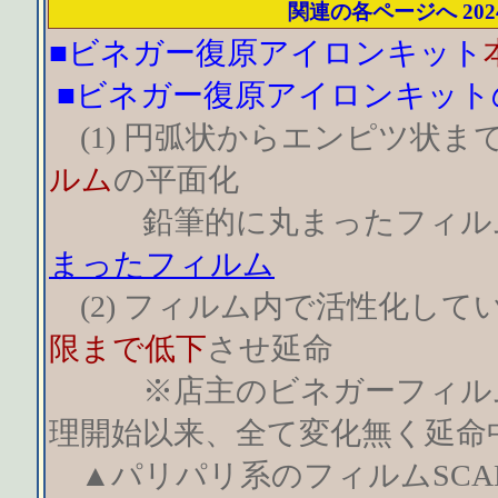
関連の各ページへ 2024
■ビネガー復原アイロンキット
■ビネガー復原アイロンキット
(1) 円弧状からエンピツ状ま
ルム
の平面化
鉛筆的に丸まったフィル
まったフィルム
(2) フィルム内で活性化して
限まで低下
させ延命
※店主のビネガーフィルムは
理開始以来、全て変化無く延命
▲パリパリ系のフィルムSCA