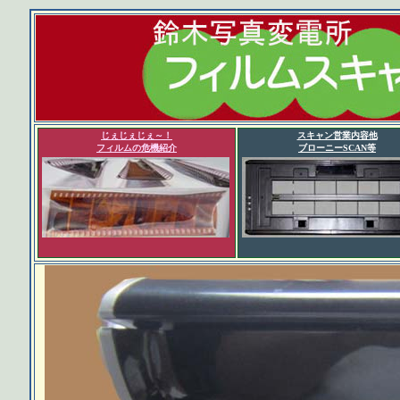
じぇじぇじぇ～！
スキャン営業内容他
フィルムの危機紹介
ブローニーSCAN等