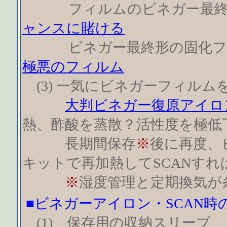
フィルムのビネガー最終
ャンスに賭ける
ビネガー最終形の固化フ
極悪のフィルム
(3) 一気にビネガーフィルム
大判ビネガー復原アイロ
熱、酢酸を蒸散？活性度を極低
長期間保存
※
後に再度、
キットで再加熱してSCANすれ
※
湿度管理と定期換気が
■ビネガーアイロン・SCAN時
(1) 保存用の収納スリーブ