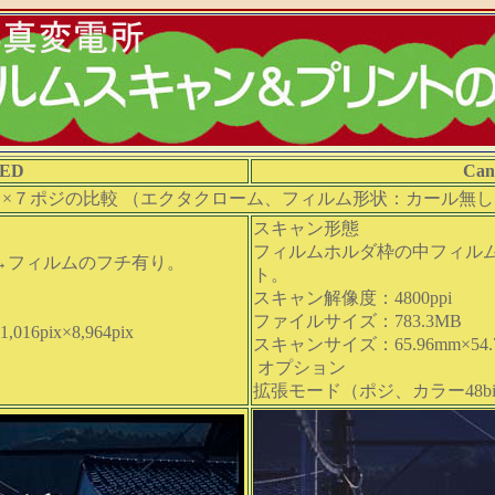
0ED
Can
６×７ポジの比較 （エクタクローム、フィルム形状：カール無し
スキャン形態
フィルムホルダ枠の中フィル
→フィルムのフチ有り。
ト。
スキャン解像度：4800ppi
ファイルサイズ：783.3MB
6pix×8,964pix
スキャンサイズ：65.96mm×54.78m
オプション
拡張モード（ポジ、カラー48bit（