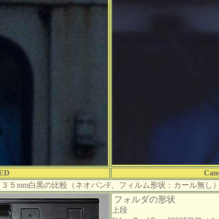
0ED
Can
３５mm白黒の比較（ネオパンF、フィルム形状：カール無し
フォルダの形状
上段