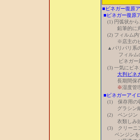
■ビネガー復原
■ビネガー復原
(1) 円弧状か
鉛筆的に丸ま
(2) フィルム
※店主のビネガ
▲パリパリ系の
フィルムのビ
ビネガー最終
(3) 一気にビ
大判ビネ
長期間保
※
湿度管
■ビネガーアイ
(1) 保存用の
グラシン紙ス
(2) ベンジン
衣類しみ抜き
(3) クリーニ
ベンジンを含