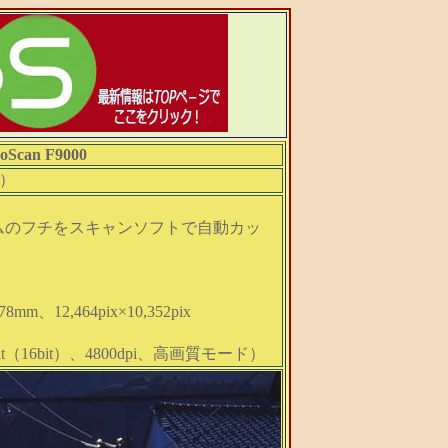
oScan F9000
）
ムのフチをスキャンソフトで自動カッ
m、12,464pix×10,352pix
16bit）、4800dpi、高画質モード）