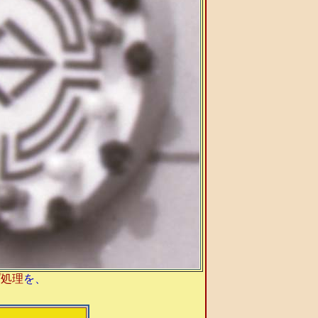
プ処理
を、