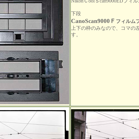
NikonＣoolＳcan9000ED
フィル
下段
CanoScan9000Ｆ
フィルム
上下の枠のみなので、コマの
す。