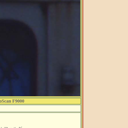
oScan F9000
）