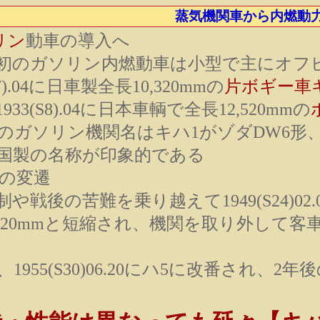
蒸気機関車から内燃動
リン
動車の導入へ
初のガソリン内燃動車は小型で主にオフ
S7).04に日車製全長10,320mmの
片ボギー車
933(S8).04に日本車輌で全長12,520mmの
のガソリン機関名はキハ1がゾダDW6形、
国製の名称が印象的である
1の変遷
制や戦後の苦難を乗り越えて1949(S24)0
,520mmと短縮され、機関を取り外して客
1955(S30)06.20にハ5に改番され、2年後の