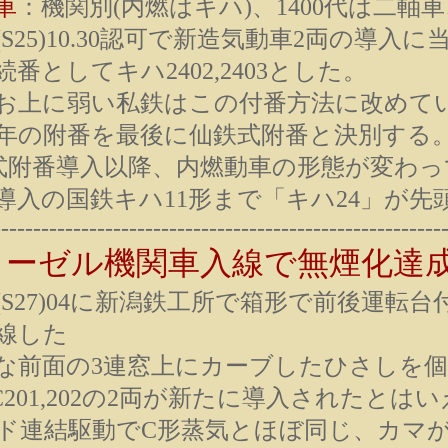
車
：機関別(内燃はキハ)、1400代は二軸
(S25)10.30認可で新造気動車2両の導入
番としてキハ2402,2403とした。
お上に弱い私鉄はこの付番方法に改めて
75年の附番を最後に仙鉄式附番と決別する
式附番導入以降、内燃動車の形態が変わっ
5年導入の国鉄キハ11形まで「キハ24」が
--------------------------------------------------------
ィーゼル機関車入線で無煙化達
2(S27)04に新潟鉄工所で箱形で前後運転
線した
前面の3連窓上にカーブしたひさしを個
C201,202の2両が新たに導入されたと
ド連結駆動でC形蒸気とほぼ同じ、カマ