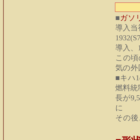
■
ガソ
導入当
1932(
導入、1
この頃
気の外
■キハ
燃料統
長が9
に
その後、