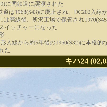
(S39)に同鉄道に譲渡された
鉄道は1968(S43)に廃止され、DC202
01は廃線後、所沢工場で保管され1970(S
のスイッチャーになった
5形
0形入線から約5年後の1960(S32)に本格
れた
キハ24 (02,0