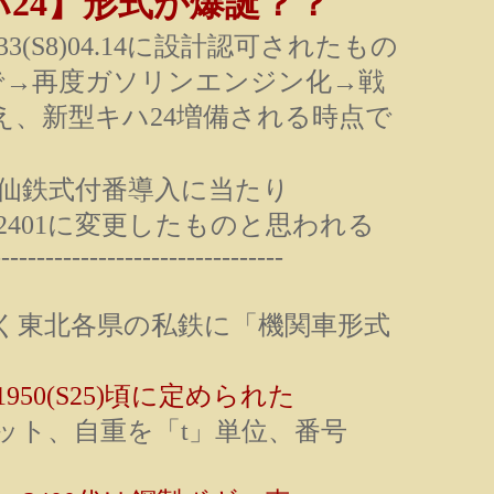
24】形式が爆誕？？
S8)04.14に設計認可されたもの
計認可で→再度ガソリンエンジン化→戦
え、新型キハ24増備される時点で
仙鉄式付番導入に当たり
キハ2401に変更したものと思われる
---------------------------------
形を除く東北各県の私鉄に「機関車形式
1950(S25)頃に定められた
ット、自重を「t」単位、番号