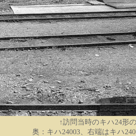
↑訪問当時のキハ24形
奥：キハ24003、右端はキハ240