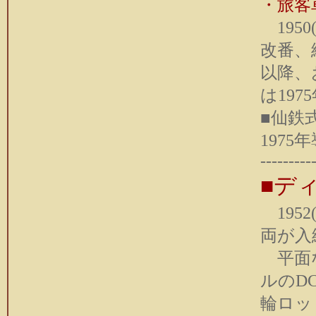
・旅客
1950
改番、続
以降、
は19
■仙鉄
197
---------
■デ
195
両が入
平面な
ルのD
輪ロッ