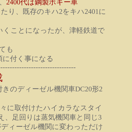
車、
2400代は鋼製ボギー車
に当たり、既存のキハ2をキハ2401に
いくことになったが、津軽鉄道で
。
ても
先頭に付く事になる
---------------------------------
成
台付きのディーゼル機関車DC20形2
々に取付けたハイカラなスタイ
はいえ、足回りは蒸気機関車と同じ3
がディーゼル機関に変わっただけ