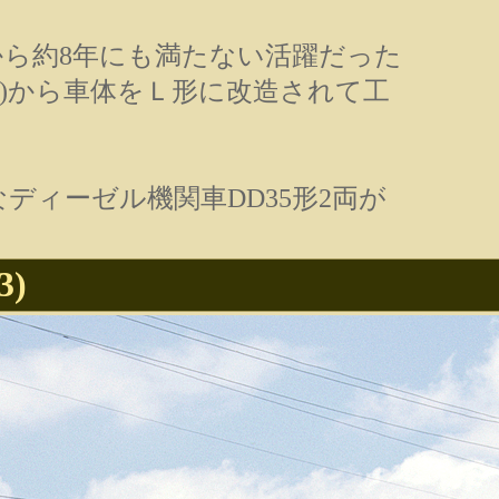
入線から約8年にも満たない活躍だった
45)から車体をＬ形に改造されて工
的なディーゼル機関車DD35形2両が
3)