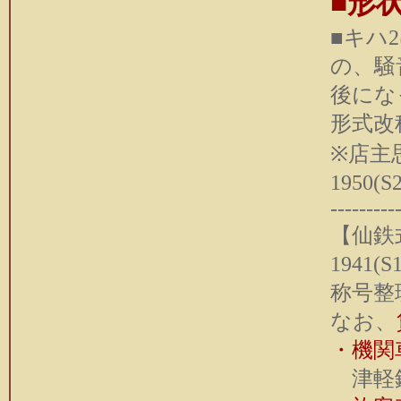
■形
■キハ
の、騒
後にな
形式改
※店主
1950
---------
【仙鉄
194
称号整
なお、
・機関
津軽鉄道