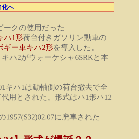
力化へ
ピークの使用だった
キハ1形
荷台付きガソリン動車の
ボギー車キハ2形
を導入した。
キハ2がウォーケシャ6SRKと本
2.01キハ1は動軸側の荷台撤去で全
車代用とされた。形式はハ1形ハ12
1957(S32)02.07に廃車された