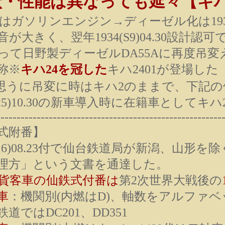
状・性能は異なっても延々【キハ
2はガソリンエンジン→ディーゼル化は1933(
音が大きく、翌年1934(S9)04.30設
って日野製ディーゼルDA55Aに再度吊変
称※
キハ24を冠した
キハ2401が登場した
思うに吊変に時はキハ2のままで、下記の
(S25)10.30の新車導入時に在籍車として
--------------------------------------------------------
式附番】
1(S16)08.23付で仙台鉄道局が新潟、山
理方」という文書を通達した。
貨客車の仙鉄式付番は
第2次世界大戦後の
車
：機関別(内燃はD)、軸数をアルファベ
ではDC201、DD351