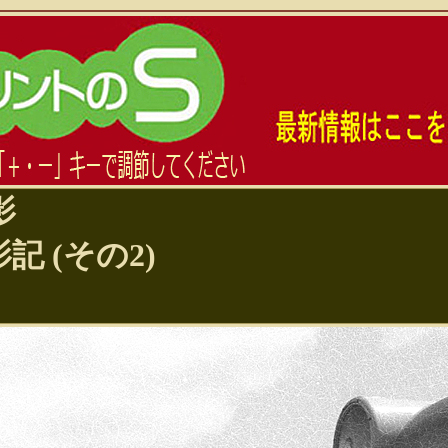
影
影記 (その2)