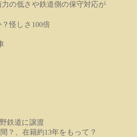
術力の低さや鉄道側の保守対応が
？怪しさ100倍
車
車、東野鉄道に譲渡
期間？、在籍約13年をもって？