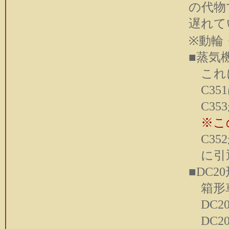
の代物
遅れて
※動輪
■蒸気
これに
C351は
C353が
※この
C352が
に引
■DC
箱形
DC20
DC2