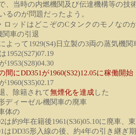
で、当時の内燃機関及び伝達機構等の技
いるのが問題だったよう。
・ロッドはどこぞのCタンクのモノなのか
機関車の引退
よって1929(S4)日立製の3両の蒸気機関
1952(S27)07.19
1953(S28)04.30
間にDD351が1960(S32)12.05に稼働開始
1960(S35)02.17
退、除籍されて
無煙化を達成
した
20形ディーゼル機関車の廃車
車体の
2は約9年在籍後1961(S36)05.10に廃
01はDD35形入線の後、約4年の引き継ぎ