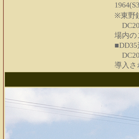
1964
※東野
DC2
場内
■DD3
DC2
導入さ