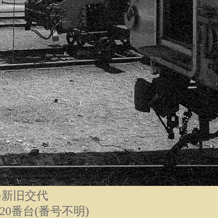
の新旧交代
20番台(番号不明)